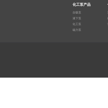
化工泵产品
自吸泵
液下泵
化工泵
磁力泵