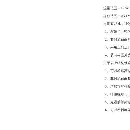
流量范围：12.5-10
扬程范围：20-12
与IH泵相比，I
1、缩短了叶轮
2、非对称截面
3、采用三只进
4、装有与国外
由于以上结构使
1、可以输送高
2、非对称截面
3、增加轴的强
4、叶轮螺母与
5、先进的轴封
6、可以不拆卸