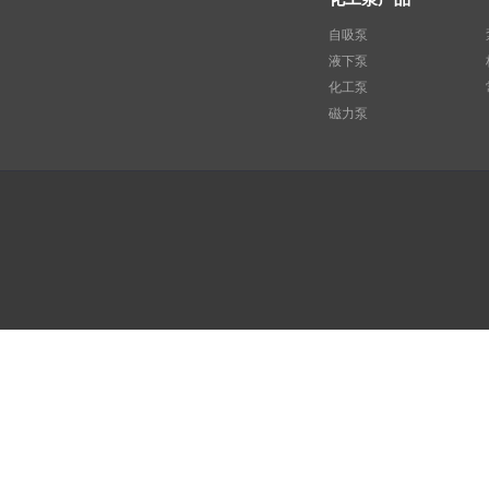
自吸泵
液下泵
化工泵
磁力泵