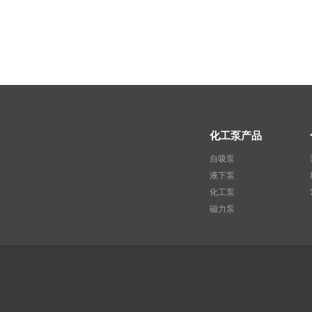
化工泵产品
自吸泵
液下泵
化工泵
磁力泵