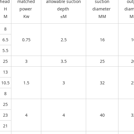
head
matched
allowable suction
suction
out
H
power
depth
diameter
diam
M
Kw
≤M
MM
M
8
6.5
0.75
2.5
16
1
5.5
25
3
3.5
25
2
13
10.5
1.5
3
32
2
8
25
23
4
4
40
3
21