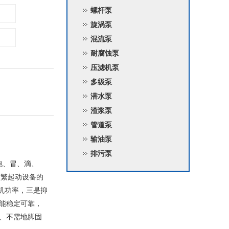
螺杆泵
旋涡泵
混流泵
耐腐蚀泵
压滤机泵
多级泵
潜水泵
渣浆泵
管道泵
输油泵
排污泵
跑、冒、滴、
频繁起动设备的
机功率，三是抑
性能稳定可靠，
装、不需地脚固