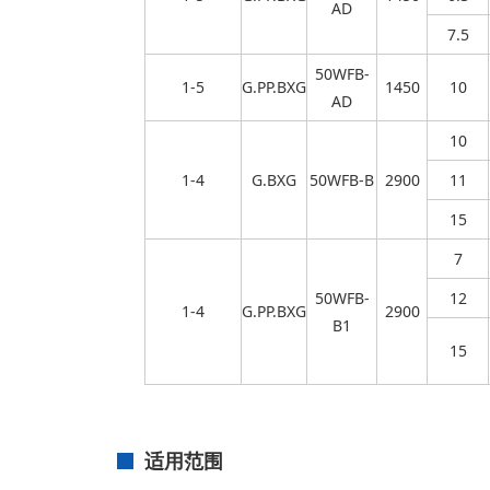
AD
7.5
50WFB-
1-5
G.PP.BXG
1450
10
AD
10
1-4
G.BXG
50WFB-B
2900
11
15
7
50WFB-
12
1-4
G.PP.BXG
2900
B1
15
适用范围