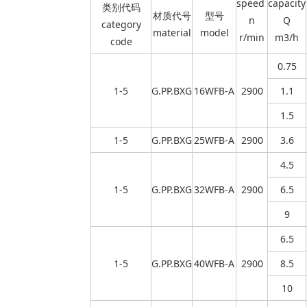
speed
capacity
类别代码
材质代号
型号
n
Q
category
material
model
r/min
m3/h
code
0.75
1-5
G.PP.BXG
16WFB-A
2900
1.1
1.5
1-5
G.PP.BXG
25WFB-A
2900
3.6
4.5
1-5
G.PP.BXG
32WFB-A
2900
6.5
9
6.5
1-5
G.PP.BXG
40WFB-A
2900
8.5
10