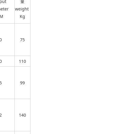
put
量
eter
weight
M
Kg
0
75
0
110
5
99
2
140