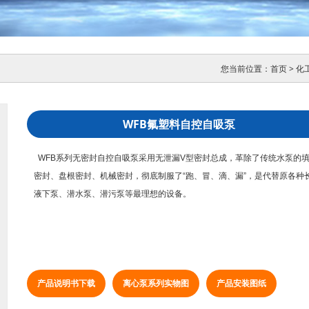
您当前位置：
首页
>
化
WFB氟塑料自控自吸泵
WFB系列
无密封自控自吸泵
采用无泄漏V型密封总成，革除了传统水泵的
密封、盘根密封、机械密封，彻底制服了“跑、冒、滴、漏”，是代替原各种
液下泵
、
潜水泵
、
潜污泵
等最理想的设备。
产品说明书下载
离心泵系列实物图
产品安装图纸