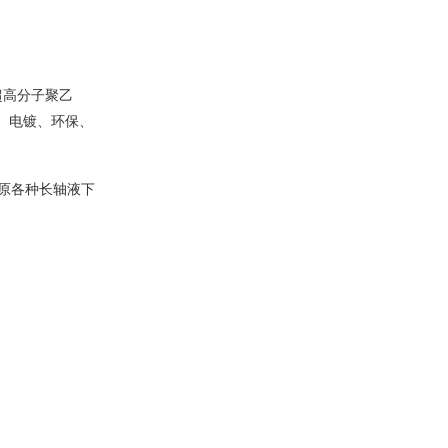
超高分子聚乙
、电镀、环保、
原各种长轴液下
。