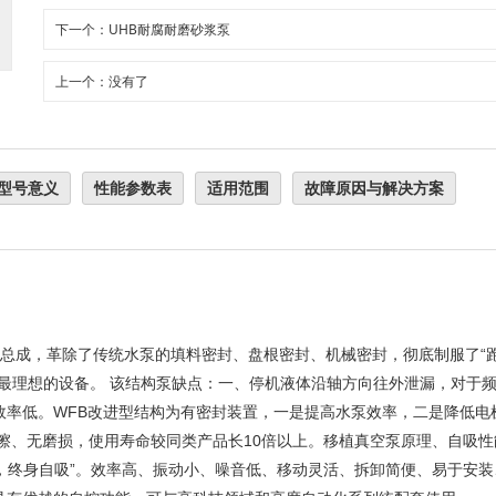
下一个：UHB耐腐耐磨砂浆泵
上一个：没有了
型号意义
性能参数表
适用范围
故障原因与解决方案
封总成，革除了传统水泵的填料密封、盘根密封、机械密封，彻底制服了“
最理想的设备。 该结构泵缺点：一、停机液体沿轴方向往外泄漏，对于
效率低。WFB改进型结构为有密封装置，一是提高水泵效率，二是降低电
擦、无磨损，使用寿命较同类产品长10倍以上。移植真空泵原理、自吸
流，终身自吸”。效率高、振动小、噪音低、移动灵活、拆卸简便、易于安