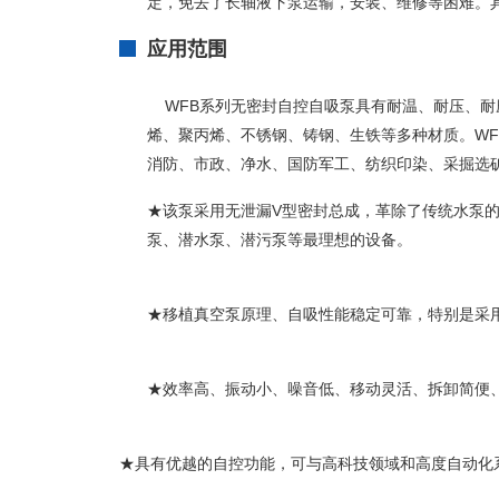
定，免去了长轴液下泵运输，安装、维修等困难。
应用范围
WFB系列
无密封自控自吸泵
具有耐温、耐压、耐
烯、聚丙烯、不锈钢、铸钢、生铁等多种材质。
W
消防、市政、净水、国防军工、纺织印染、采掘选
★该泵采用无泄漏V型密封总成，革除了传统水泵的
泵、潜水泵、潜污泵等最理想的设备。
★移植真空泵原理、自吸性能稳定可靠，特别是采用
★效率高、振动小、噪音低、移动灵活、拆卸简便
★具有优越的自控功能，可与高科技领域和高度自动化