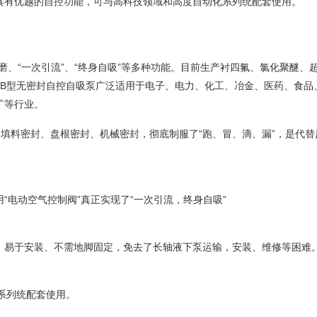
具有优越的自控功能，可与高科技领域和高度自动化系列统配套使用。
磨、“一次引流”、“终身自吸”等多种功能。目前生产衬四氟、氯化聚醚、
FB型无密封自控自吸泵
广泛适用于电子、电力、化工、冶金、医药、食品
矿等行业。
填料密封、盘根密封、机械密封，彻底制服了“跑、冒、滴、漏”，是代替
“电动空气控制阀”真正实现了“一次引流，终身自吸”
、易于安装、不需地脚固定，免去了长轴液下泵运输，安装、维修等困难
系列统配套使用。