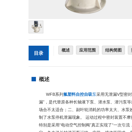
概述
应用范围
结构简图
目录
概述
WFB系列
氟塑料自控自吸
泵
采用无泄漏V型密
漏”，是代替原各种长轴
液下泵
、
潜水泵
、
潜污泵
等
场合不太适合；二、副叶轮消耗的功率太大、水泵
制了水泵停机泄漏现象。 运动过程中密封装置不摩
特别是采用“电动空气控制阀”真正实现了“一次引