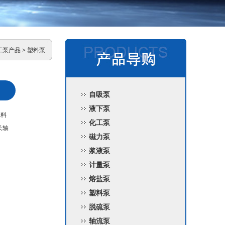
工泵产品
>
塑料泵
自吸泵
液下泵
填料
化工泵
长轴
磁力泵
浆液泵
计量泵
熔盐泵
塑料泵
脱硫泵
轴流泵