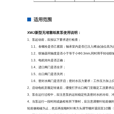
适用范围
XWJ新型无堵塞纸浆泵使用说明：
1、泵起动前，应按以下要求进行检查；
1.1、各螺栓是否己紧固；轴承室内是否已注入稀油(油位高
1.2、联轴器同轴度是否小于等于小Φ0.3mm,同时用手转动
1.3、电机转向是否正确；
1.4、进口阀门是否全开；
1.5、出口阀门是否关闭；
1.6、密封水阀门是否开启；密封水压力要求：工作压力加上(0.3~0.
2、启动电机至额定转速后，缓慢打开出口阀门至额定工况要求(以
3、泵在运行过程中，应注意泵的运转稳定性及密封水的冷却、
4、当泵运行一段时间或扬程有所下降时，应注意调整叶轮前侧
轮前侧相碰为止，然后再按顺时针将方头调节螺杆退回至1/2圈〈此