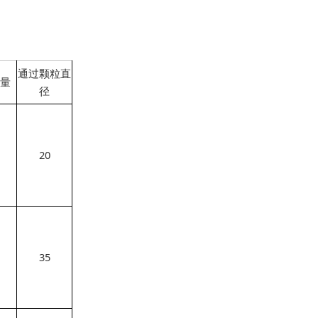
通过颗粒直
量
径
20
35