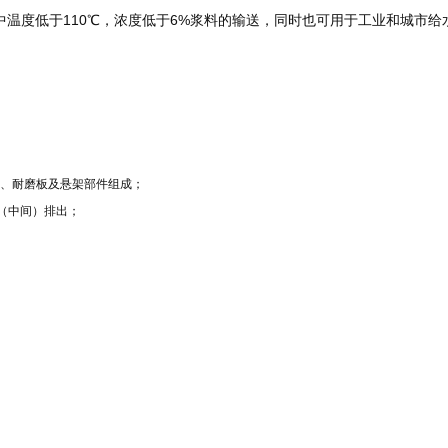
中温度低于110℃，浓度低于6%浆料的输送，同时也可用于工业和城市给
泵盖、耐磨板及悬架部件组成；
向（中间）排出；
；