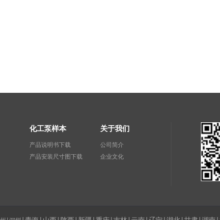
。
化工泵样本
关于我们
产品说明书下载
公司简介
产品安装尺寸图下载
企业文化
|青海
|山西
|陕西
|新疆
|
重庆
|吉林
|云南
|辽宁
|湖北
|甘肃
|湖南