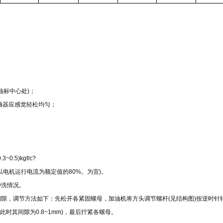
为油标中心处)；
联轴器应感觉轻松均匀；
5)kgf/c?
电机运行电流为额定值的80%。为宜)。
冲洗情况。
间隙，调节方法如下：先松开各紧固螺母，
加油机
将方头调节螺杆(见结构图)按逆时针
时其间隙为0.8~1mm)，最后拧紧各螺母。