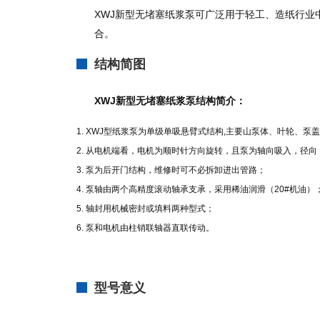
XWJ新型无堵塞纸浆泵可广泛用于轻工、造纸行业
合。
结构简图
XWJ新型无堵塞纸浆泵结构简介：
1. XWJ型纸浆泵为单级单吸悬臂式结构,主要山泵体、叶轮、
2. 从电机端看，电机为顺时针方向旋转，且泵为轴向吸入，径
3. 泵为后开门结构，维修时可不必拆卸进出管路；
4. 泵轴由两个高精度滚动轴承支承，采用稀油润滑（20#机油）
5. 轴封用机械密封或填料两种型式；
6. 泵和电机由柱销联轴器直联传动。
型号意义