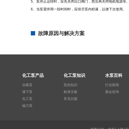
5、泵停止运转时，应先关闭出口阀门，然后再关闭电机电源等
6、当泵需停用一段时间时，应排尽泵内积液，以便下次使用。
故障原因与解决方案
化工泵产品
化工泵知识
水泵百科
自吸泵
泵的知识
行业新闻
液下泵
标准文献
展会咨询
化工泵
常见问题
磁力泵