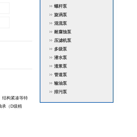
螺杆泵
旋涡泵
混流泵
耐腐蚀泵
压滤机泵
多级泵
潜水泵
渣浆泵
管道泵
输油泵
排污泵
、结构紧凑等特
轴承（D级精