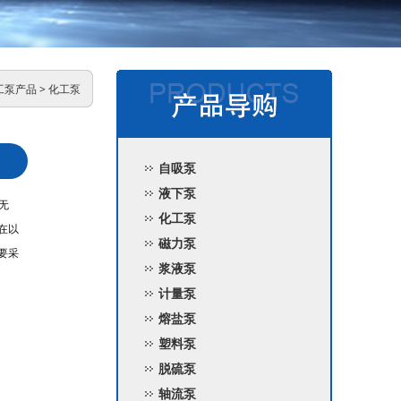
工泵产品
>
化工泵
自吸泵
液下泵
无
化工泵
在以
磁力泵
要采
浆液泵
计量泵
熔盐泵
塑料泵
脱硫泵
轴流泵