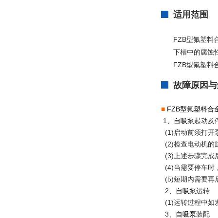
适用范围
FZB型氟塑料
下槽中的腐蚀
FZB型氟塑料
故障原因与
■
FZB型氟塑料合
1、
自吸泵
起动及
(1)启动前须打
(2)检查电动机的
(3)上述步骤完
(4)当需要停车
(5)短期内需要再
2、
自吸泵
(1)运转过程中
3、
自吸泵
装配