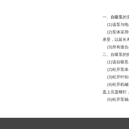
一、
自吸泵
的
(1)该泵与
(2)泵体采
承受，以延长寿
(3)所有接
二、
自吸泵
的
(1)该
自吸泵
(2)松开泵
(3)松开叶
(4)松开机
盖上压盖螺钉
(5)松开泵