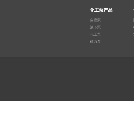
化工泵产品
自吸泵
液下泵
化工泵
磁力泵