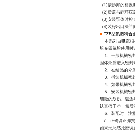
(1)按拆卸的相
(2)后盖与静环
(3)安装泵体时
(4)装好出口法兰
■
FZB型氟塑料
本系列
自吸泵
根
填充四氟脸使用时
1、一般机械密封
固体杂质进入密封
2、在结晶的介质
3、拆卸机械密封
4、如果机械密封
5、安装机械密封
细微的划伤、破边
认真擦干净，然后
6、装配时，注意
7、正确调正弹簧
如果无此感觉应调