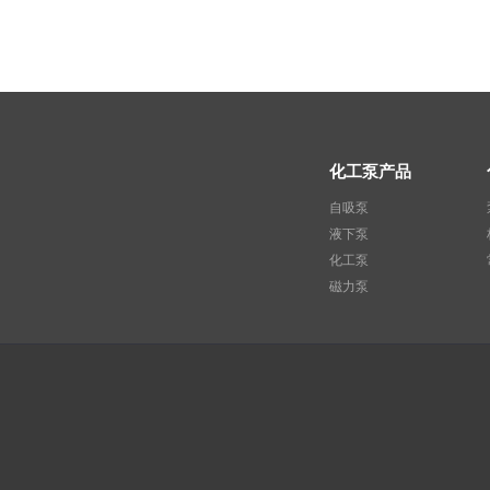
化工泵产品
自吸泵
液下泵
化工泵
磁力泵