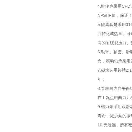
4.叶轮也采用C
NPSHR值，保证
5.隔离套是采用3
并转化成热量。可
高的耐破裂压力、
6.动环、轴套、
命，滚动轴承采用进
7.磁块选用钐钴2
年；
8.泵轴向力自平
在工况点轴向力几
9.磁力泵采用双
寿命，减少泵的振
10.无泄漏，所