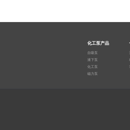
化工泵产品
自吸泵
液下泵
化工泵
磁力泵