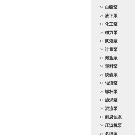
自吸泵
液下泵
化工泵
磁力泵
浆液泵
计量泵
熔盐泵
塑料泵
脱硫泵
轴流泵
螺杆泵
旋涡泵
混流泵
耐腐蚀泵
压滤机泵
多级泵