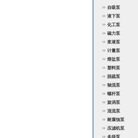
自吸泵
液下泵
化工泵
磁力泵
浆液泵
计量泵
熔盐泵
塑料泵
脱硫泵
轴流泵
螺杆泵
旋涡泵
混流泵
耐腐蚀泵
压滤机泵
多级泵