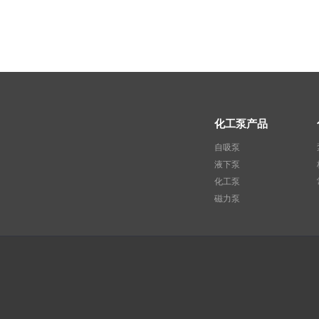
化工泵产品
自吸泵
液下泵
化工泵
磁力泵