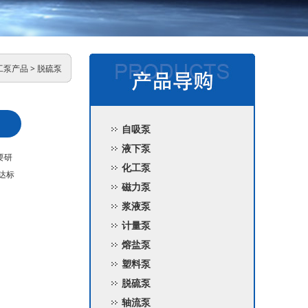
工泵产品
>
脱硫泵
自吸泵
液下泵
要研
化工泵
达标
磁力泵
浆液泵
计量泵
熔盐泵
塑料泵
脱硫泵
轴流泵