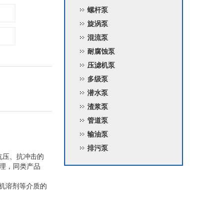
螺杆泵
旋涡泵
混流泵
耐腐蚀泵
压滤机泵
多级泵
潜水泵
渣浆泵
管道泵
输油泵
排污泵
抗压、抗冲击的
理，同类产品
有机溶剂等介质的