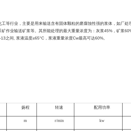
化工等行业，主要是用来输送含有固体颗粒的磨腐蚀性强的浆体，如厂处
矿作业输送矿浆等。其所能处理的最大重量浓度为：灰浆45%，矿浆60
13之间, 浆液温度≤65°C，浆液重量浓度Cw最高可达60%。
扬程
转速
配用功率
m
r/min
kw