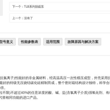
下一个：TLB系列脱硫泵
上一个：没有了
型号意义
性能参数表
适用范围
故障原因与解决方案
(抗氯离子)性能好的非金属材料，经高温高压一次性模压成型，外壳采用
能最好的特级无压烧结碳化硅精制而成，整个密封箱结构设计独特，科学合
5倍。
粒不限)不超过40%的任意浓度的酸、碱、盐(含氯离子介质)强氧化剂、
代替相同功能的进口产品。