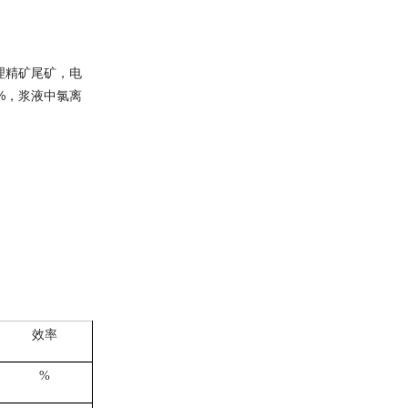
理精矿尾矿，电
%，浆液中氯离
效率
%