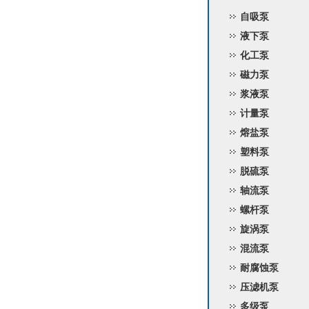
自吸泵
液下泵
化工泵
磁力泵
浆液泵
计量泵
熔盐泵
塑料泵
脱硫泵
轴流泵
螺杆泵
旋涡泵
混流泵
耐腐蚀泵
压滤机泵
多级泵