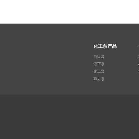
化工泵产品
自吸泵
液下泵
化工泵
磁力泵