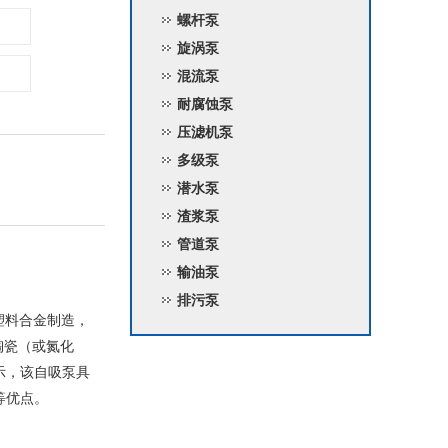
螺杆泵
旋涡泵
混流泵
耐腐蚀泵
压滤机泵
多级泵
潜水泵
渣浆泵
管道泵
输油泵
排污泵
塑料合金制造，
陶瓷（或氮化
示，该
自吸泵
具
等优点。