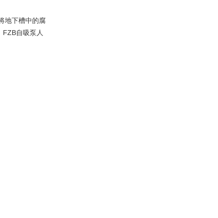
将地下槽中的腐
。
FZB自吸泵人