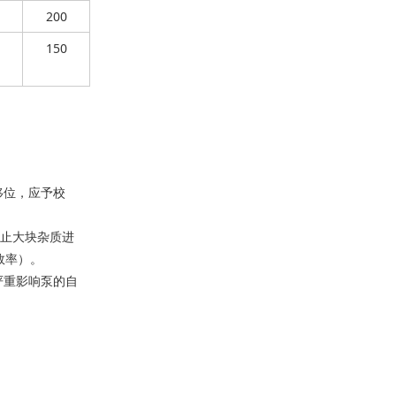
200
150
移位，应予校
防止大块杂质进
效率）。
严重影响泵的自