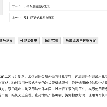
下一个：UHB耐腐耐磨砂浆泵
上一个：FZB-Ⅱ直连式氟塑自吸泵
型号意义
性能参数表
适用范围
故障原因与解决方案
泵的工艺设计制造。泵体采用金属外壳内衬氟塑料，过流部件全部采用氟
而成，轴封采用外装式先进的波纹管机械密封，静环选用99.9%氧化铝
极好。泵的进出口均采用铸钢体加固，以增强了泵的耐压性。实际使用显
转平稳、结构先进合理、密封性能严格可靠、拆卸检修方便、使用寿命长