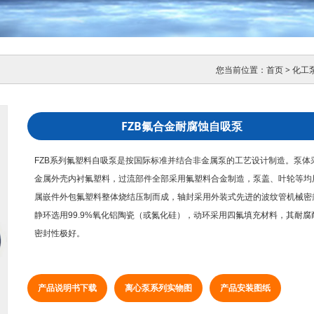
您当前位置：
首页
>
化工
FZB氟合金耐腐蚀自吸泵
FZB系列
氟塑料自吸泵
是按国际标准并结合非金属泵的工艺设计制造。泵体
金属外壳内衬氟塑料，过流部件全部采用氟塑料合金制造，泵盖、叶轮等均
属嵌件外包氟塑料整体烧结压制而成，轴封采用外装式先进的波纹管机械密
静环选用99.9%氧化铝陶瓷（或氮化硅），动环采用四氟填充材料，其耐腐
密封性极好。
产品说明书下载
离心泵系列实物图
产品安装图纸