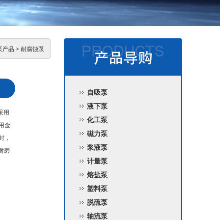
泵产品
>
耐腐蚀泵
自吸泵
液下泵
采用
化工泵
用金
磁力泵
封，
浆液泵
耐磨
计量泵
熔盐泵
塑料泵
脱硫泵
轴流泵