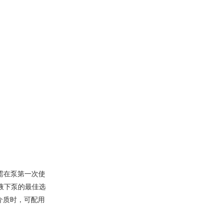
需在泵第一次使
液下泵的最佳选
介质时，可配用