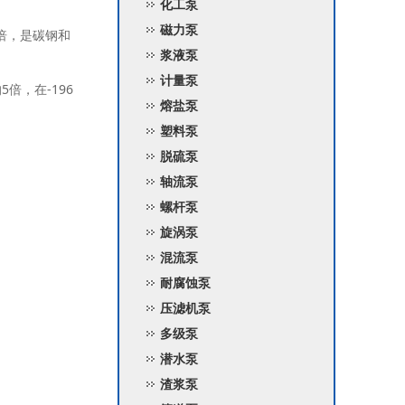
化工泵
磁力泵
倍，是碳钢和
浆液泵
计量泵
倍，在-196
熔盐泵
塑料泵
脱硫泵
轴流泵
螺杆泵
旋涡泵
混流泵
耐腐蚀泵
压滤机泵
多级泵
潜水泵
渣浆泵