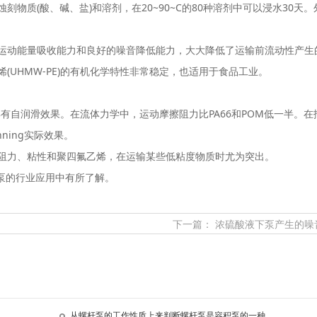
物质(酸、碱、盐)和溶剂，在20~90~C的80种溶剂中可以浸水30天
运动能量吸收能力和良好的噪音降低能力，大大降低了运输前流动性产生
UHMW-PE)的有机化学特性非常稳定，也适用于食品工业。
，具有自润滑效果。在流体力学中，运动摩擦阻力比PA66和POM低一半。
ning实际效果。
阻力、粘性和聚四氟乙烯，在运输某些低粘度物质时尤为突出。
泵的行业应用中有所了解。
下一篇：
​浓硫酸液下泵产生的
从螺杆泵的工作性质上来判断螺杆泵是容积泵的一种