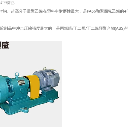
下特征:
钢。超高分子量聚乙烯在塑料中耐磨性最大，是PA66和聚四氟乙烯的4
胶制品中冲击压缩强度最大的，是丙烯腈/丁二烯/丁二烯预聚合物(ABS)的5