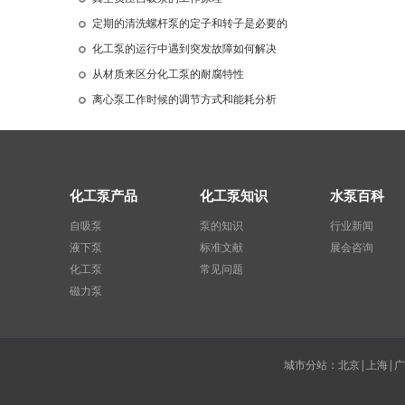
定期的清洗螺杆泵的定子和转子是必要的
化工泵的运行中遇到突发故障如何解决
从材质来区分化工泵的耐腐特性
离心泵工作时候的调节方式和能耗分析
化工泵产品
化工泵知识
水泵百科
自吸泵
泵的知识
行业新闻
液下泵
标准文献
展会咨询
化工泵
常见问题
磁力泵
城市分站：北京|上海|广