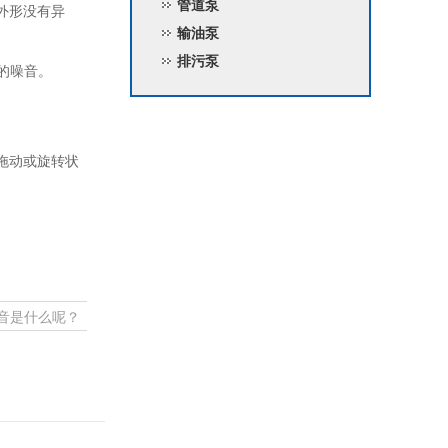
管道泵
。外形没有异
输油泵
排污泵
的噪音。
在拖动或旋转状
噪音是什么呢？