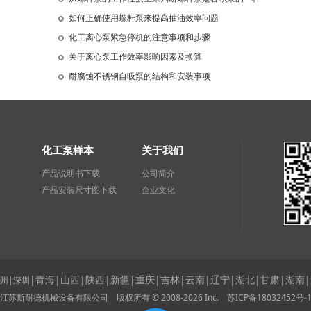
如何正确使用螺杆泵来提高抽油效率问题
化工离心泵紧急停机的注意事项和步骤
关于离心泵工作效率影响因素及换算
耐腐蚀不锈钢自吸泵的结构和安装事项
化工泵样本
关于我们
产品说明书下载
公司简介
产品安装尺寸图下载
企业文化
|青海
|山西
|陕西
|新疆
|
重庆
|吉林
|云南
|辽宁
|湖北
|甘肃
|湖南
州|深圳
江苏斯耐德机械设备有限公司 版权所有 © 2008-2026 Inc.
苏ICP备18032452号-